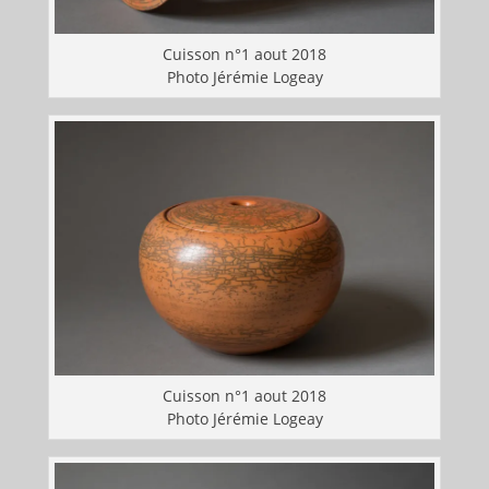
Cuisson n°1 aout 2018
Photo Jérémie Logeay
Cuisson n°1 aout 2018
Photo Jérémie Logeay