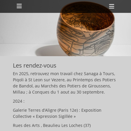
Menu principal
Aller
Ouvri
au
l’en-
contenu
tête
ollapse
hild
enu
ollapse
hild
enu
Les rendez-vous
En 2025, retrouvez mon travail chez Sanaga à Tours,
Piqoli à St Leon sur Vezere, au Printemps des Potiers
de Bandol, au Marchés des Potiers de Giroussens,
Millau ; à Conques du 1 aout au 30 septembre.
2024 :
Galerie Terres d’Aligre (Paris 12e) : Exposition
Collective « Expression Sigillée »
Rues des Arts , Beaulieu Les Loches (37)