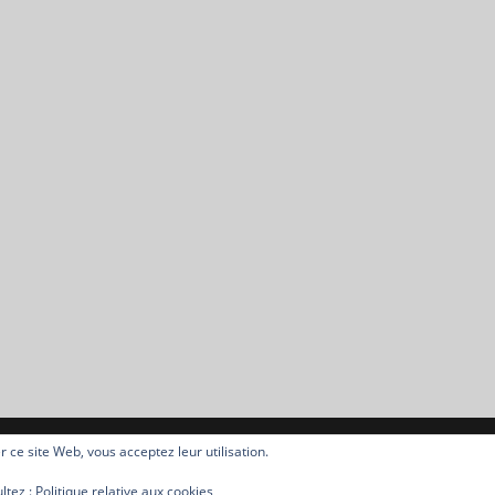
er ce site Web, vous acceptez leur utilisation.
ts réservés.
ltez :
Politique relative aux cookies