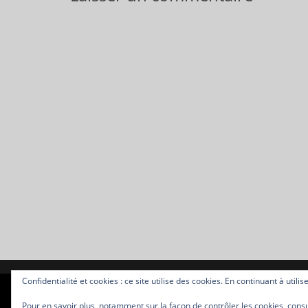
Confidentialité et cookies : ce site utilise des cookies. En continuant à utilis
Copyright © 2026
Allan DESQUINS Céramiste Potier
. Tous droi
Pour en savoir plus, notamment sur la façon de contrôler les cookies, consu