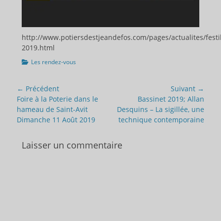
http://www.potiersdestjeandefos.com/pages/actualites/festi
2019.html
Catégories
Les rendez-vous
Navigation
← Précédent
Suivant →
de
Article
Article
Foire à la Poterie dans le
Bassinet 2019; Allan
précédent :
suivant :
hameau de Saint-Avit
Desquins – La sigillée, une
l’article
Dimanche 11 Août 2019
technique contemporaine
Laisser un commentaire