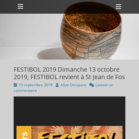
Menu principal
Aller
Ouvri
au
l’en-
contenu
tête
ollapse
hild
enu
ollapse
hild
enu
FESTIBOL 2019 Dimanche 13 octobre
2019, FESTIBOL revient à St Jean de Fos
Publié
Auteur
13 septembre 2019
Allan Desquins
Laisser un
sur
commentaire