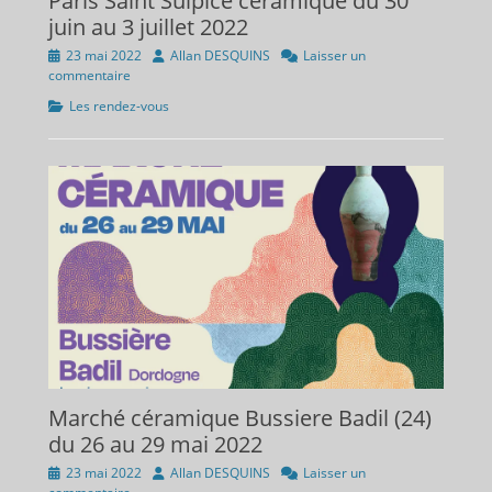
Paris Saint Sulpice céramique du 30
juin au 3 juillet 2022
Publié
Auteur
23 mai 2022
Allan DESQUINS
Laisser un
sur
commentaire
Catégories
Les rendez-vous
Marché céramique Bussiere Badil (24)
du 26 au 29 mai 2022
Publié
Auteur
23 mai 2022
Allan DESQUINS
Laisser un
sur