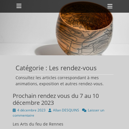
Menu principal
Aller
Ouvri
au
l’en-
contenu
tête
ollapse
hild
enu
ollapse
hild
enu
Catégorie :
Les rendez-vous
Consultez les articles correspondant à mes
animations, exposition et autres rendez-vous.
Prochain rendez vous du 7 au 10
décembre 2023
Publié
Auteur
4 décembre 2023
Allan DESQUINS
Laisser un
sur
commentaire
Les Arts du feu de Rennes