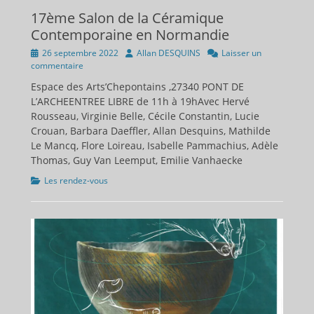
17ème Salon de la Céramique
Contemporaine en Normandie
Publié
Auteur
26 septembre 2022
Allan DESQUINS
Laisser un
sur
commentaire
Espace des Arts’Chepontains ,27340 PONT DE
L’ARCHEENTREE LIBRE de 11h à 19hAvec Hervé
Rousseau, Virginie Belle, Cécile Constantin, Lucie
Crouan, Barbara Daeffler, Allan Desquins, Mathilde
Le Mancq, Flore Loireau, Isabelle Pammachius, Adèle
Thomas, Guy Van Leemput, Emilie Vanhaecke
Catégories
Les rendez-vous