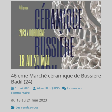
46 eme Marché céramique de Bussière
Badil (24)
Publié
Auteur
1 mai 2023
Allan DESQUINS
Laisser un
sur
commentaire
du 18 au 21 mai 2023
Catégories
Les rendez-vous