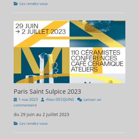
Catégories
Les rendez-vous
Paris Saint Sulpice 2023
Publié
Auteur
1 mai 2023
Allan DESQUINS
Laisser un
sur
commentaire
du 29 juin au 2 juillet 2023
Catégories
Les rendez-vous