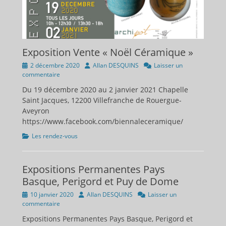
Exposition Vente « Noël Céramique »
Publié
Auteur
2 décembre 2020
Allan DESQUINS
Laisser un
sur
commentaire
Du 19 décembre 2020 au 2 janvier 2021 Chapelle
Saint Jacques, 12200 Villefranche de Rouergue-
Aveyron
https://www.facebook.com/biennaleceramique/
Catégories
Les rendez-vous
Expositions Permanentes Pays
Basque, Perigord et Puy de Dome
Publié
Auteur
10 janvier 2020
Allan DESQUINS
Laisser un
sur
commentaire
Expositions Permanentes Pays Basque, Perigord et