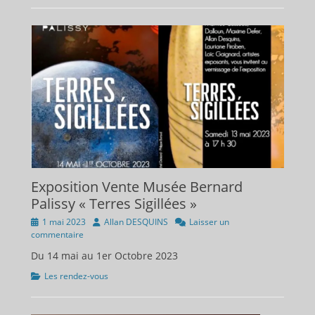
Exposition Vente Musée Bernard
Palissy « Terres Sigillées »
Publié
Auteur
1 mai 2023
Allan DESQUINS
Laisser un
sur
commentaire
Du 14 mai au 1er Octobre 2023
Catégories
Les rendez-vous