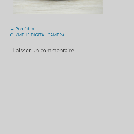
Navigation
← Précédent
de
Article
OLYMPUS DIGITAL CAMERA
précédent :
l’article
Laisser un commentaire