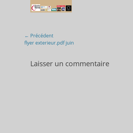
Navigation
← Précédent
Article
flyer exterieur.pdf juin
de
précédent :
l’article
Laisser un commentaire