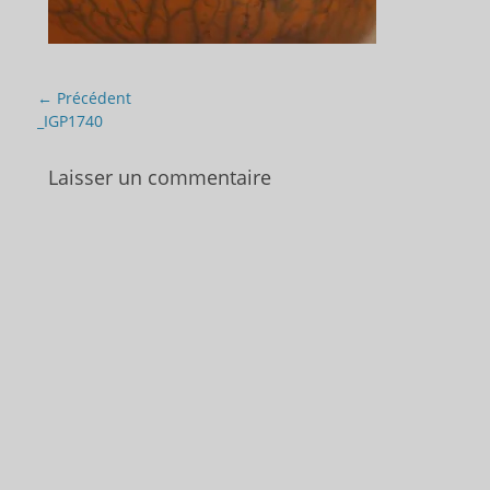
Navigation
← Précédent
de
Article
_IGP1740
précédent :
l’article
Laisser un commentaire